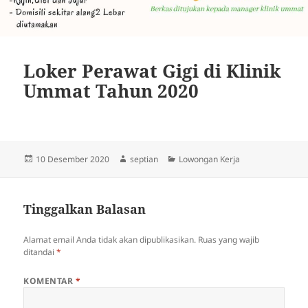
Loker Perawat Gigi di Klinik
Ummat Tahun 2020
Diposkan
Penulis
Kategori
10 Desember 2020
septian
Lowongan Kerja
pada
Tinggalkan Balasan
Alamat email Anda tidak akan dipublikasikan.
Ruas yang wajib
ditandai
*
KOMENTAR
*