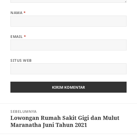
NAMA
*
EMAIL
*
SITUS WEB
Navigasi
SEBELUMNYA
pos
Lowongan Rumah Sakit Gigi dan Mulut
Pos
Maranatha Juni Tahun 2021
sebelumnya: