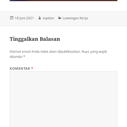
Diposkan
Penulis
Kategori
18 Juni 2021
septian
Lowongan Kerja
pada
Tinggalkan Balasan
Alamat email Anda tidak akan dipublikasikan.
Ruas yang wajib
ditandai
*
KOMENTAR
*