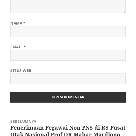
NAMA
*
EMAIL
*
SITUS WEB
Navigasi
SEBELUMNYA
pos
Penerimaan Pegawai Non PNS di RS Pusat
Pos
Otak Nasional Prof DR Mahar Mardjono
sebelumnya: