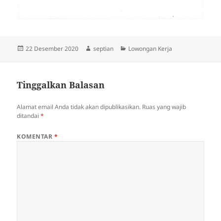
Diposkan
Penulis
Kategori
22 Desember 2020
septian
Lowongan Kerja
pada
Tinggalkan Balasan
Alamat email Anda tidak akan dipublikasikan.
Ruas yang wajib
ditandai
*
KOMENTAR
*