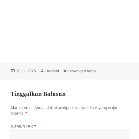
Diposkan
Penulis
Kategori
10 Juli 2025
Harvani
Lowongan Kerja
pada
Tinggalkan Balasan
Alamat email Anda tidak akan dipublikasikan.
Ruas yang wajib
ditandai
*
KOMENTAR
*