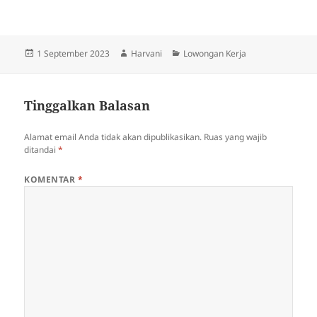
Diposkan
Penulis
Kategori
1 September 2023
Harvani
Lowongan Kerja
pada
Tinggalkan Balasan
Alamat email Anda tidak akan dipublikasikan.
Ruas yang wajib
ditandai
*
KOMENTAR
*