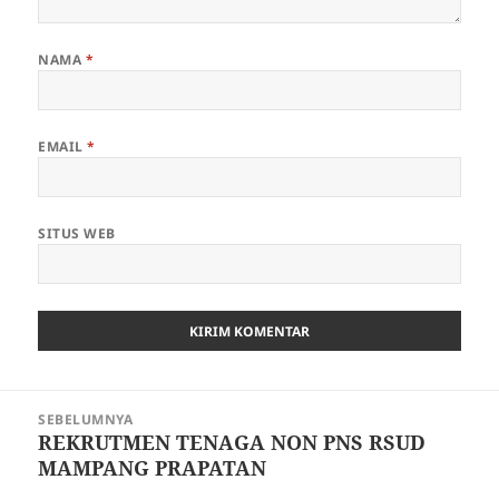
NAMA
*
EMAIL
*
SITUS WEB
Navigasi
SEBELUMNYA
pos
REKRUTMEN TENAGA NON PNS RSUD
Pos
MAMPANG PRAPATAN
sebelumnya: