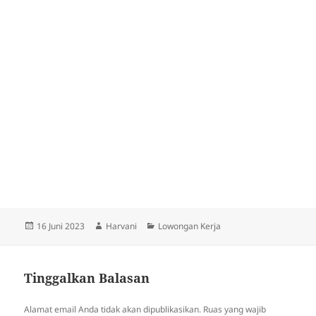
Diposkan
Penulis
Kategori
16 Juni 2023
Harvani
Lowongan Kerja
pada
Tinggalkan Balasan
Alamat email Anda tidak akan dipublikasikan.
Ruas yang wajib