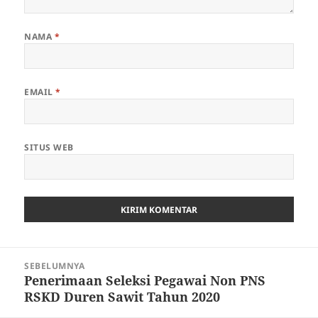
NAMA
*
EMAIL
*
SITUS WEB
Navigasi
SEBELUMNYA
pos
Penerimaan Seleksi Pegawai Non PNS
Pos
RSKD Duren Sawit Tahun 2020
sebelumnya: