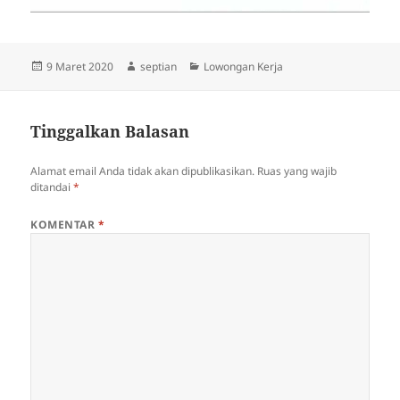
Diposkan
Penulis
Kategori
9 Maret 2020
septian
Lowongan Kerja
pada
Tinggalkan Balasan
Alamat email Anda tidak akan dipublikasikan.
Ruas yang wajib
ditandai
*
KOMENTAR
*