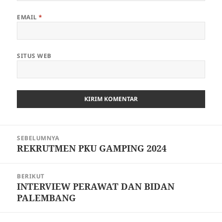
EMAIL
*
SITUS WEB
Navigasi
SEBELUMNYA
pos
REKRUTMEN PKU GAMPING 2024
Pos
sebelumnya:
BERIKUT
INTERVIEW PERAWAT DAN BIDAN
Pos
PALEMBANG
berikutnya: