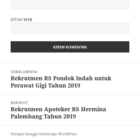
SITUS WEB
Navigasi
SEBELUMNYA
pos
Rekrutmen RS Pondok Indah untuk
Pos
Perawat Gigi Tahun 2019
sebelumnya:
BERIKUT
Rekrutmen Apoteker RS Hermina
Pos
Palembang Tahun 2019
berikutnya:
Dengan bangga bertenaga WordPress