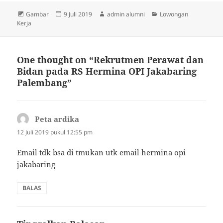
Format
Diposkan
Penulis
Kategori
Gambar
9 Juli 2019
admin alumni
Lowongan
pada
Kerja
One thought on “Rekrutmen Perawat dan
Bidan pada RS Hermina OPI Jakabaring
Palembang”
Peta ardika
berkata:
12 Juli 2019 pukul 12:55 pm
Email tdk bsa di tmukan utk email hermina opi
jakabaring
BALAS