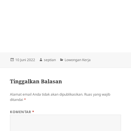
Diposkan
Penulis
Kategori
10 Juni 2022
septian
Lowongan Kerja
pada
Tinggalkan Balasan
Alamat email Anda tidak akan dipublikasikan.
Ruas yang wajib
ditandai
*
KOMENTAR
*